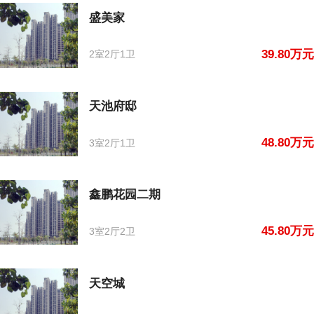
盛美家
39.80万元
2室2厅1卫
天池府邸
48.80万元
3室2厅1卫
鑫鹏花园二期
45.80万元
3室2厅2卫
天空城