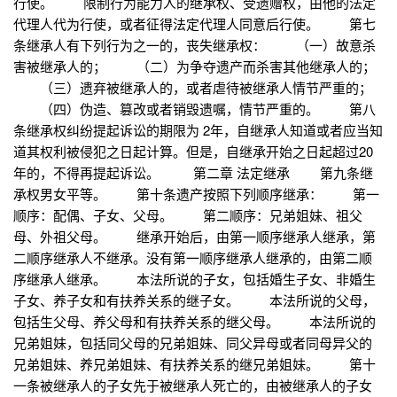
行使。 限制行为能力人的继承权、受遗赠权，由他的法定
代理人代为行使，或者征得法定代理人同意后行使。 第七
条继承人有下列行为之一的，丧失继承权： （一）故意杀
害被继承人的； （二）为争夺遗产而杀害其他继承人的；
（三）遗弃被继承人的，或者虐待被继承人情节严重的；
（四）伪造、篡改或者销毁遗嘱，情节严重的。 第八
条继承权纠纷提起诉讼的期限为 2年，自继承人知道或者应当知
道其权利被侵犯之日起计算。但是，自继承开始之日起超过20
年的，不得再提起诉讼。 第二章 法定继承 第九条继
承权男女平等。 第十条遗产按照下列顺序继承： 第一
顺序：配偶、子女、父母。 第二顺序：兄弟姐妹、祖父
母、外祖父母。 继承开始后，由第一顺序继承人继承，第
二顺序继承人不继承。没有第一顺序继承人继承的，由第二顺
序继承人继承。 本法所说的子女，包括婚生子女、非婚生
子女、养子女和有扶养关系的继子女。 本法所说的父母，
包括生父母、养父母和有扶养关系的继父母。 本法所说的
兄弟姐妹，包括同父母的兄弟姐妹、同父异母或者同母异父的
兄弟姐妹、养兄弟姐妹、有扶养关系的继兄弟姐妹。 第十
一条被继承人的子女先于被继承人死亡的，由被继承人的子女