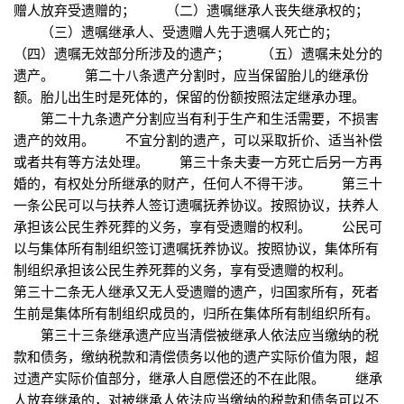
赠人放弃受遗赠的； （二）遗嘱继承人丧失继承权的；
（三）遗嘱继承人、受遗赠人先于遗嘱人死亡的；
（四）遗嘱无效部分所涉及的遗产； （五）遗嘱未处分的
遗产。 第二十八条遗产分割时，应当保留胎儿的继承份
额。胎儿出生时是死体的，保留的份额按照法定继承办理。
第二十九条遗产分割应当有利于生产和生活需要，不损害
遗产的效用。 不宜分割的遗产，可以采取折价、适当补偿
或者共有等方法处理。 第三十条夫妻一方死亡后另一方再
婚的，有权处分所继承的财产，任何人不得干涉。 第三十
一条公民可以与扶养人签订遗嘱抚养协议。按照协议，扶养人
承担该公民生养死葬的义务，享有受遗赠的权利。 公民可
以与集体所有制组织签订遗嘱抚养协议。按照协议，集体所有
制组织承担该公民生养死葬的义务，享有受遗赠的权利。
第三十二条无人继承又无人受遗赠的遗产，归国家所有，死者
生前是集体所有制组织成员的，归所在集体所有制组织所有。
第三十三条继承遗产应当清偿被继承人依法应当缴纳的税
款和债务，缴纳税款和清偿债务以他的遗产实际价值为限，超
过遗产实际价值部分，继承人自愿偿还的不在此限。 继承
人放弃继承的，对被继承人依法应当缴纳的税款和债务可以不