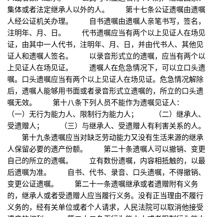
集体或者法定继承人以外的人。 第十七条公证遗嘱由遗嘱
人经公证机关办理。 自书遗嘱由遗嘱人亲笔书写，签名，
注明年、月、日。 代书遗嘱应当有两个以上见证人在场见
证，由其中一人代书，注明年、月、日，并由代书人、其他见
证人和遗嘱人签名。 以录音形式立的遗嘱，应当有两个以
上见证人在场见证。 遗嘱人在危急情况下，可以立口头遗
嘱。口头遗嘱应当有两个以上见证人在场见证。危急情况解除
后，遗嘱人能够用书面或者录音形式立遗嘱的，所立的口头遗
嘱无效。 第十八条下列人员不能作为遗嘱见证人：
（一）无行为能力人、限制行为能力人； （二）继承人、
受遗赠人； （三）与继承人、受遗赠人有利害关系的人。
第十九条遗嘱应当对缺乏劳动能力又没有生活来源的继承
人保留必要的遗产份额。 第二十条遗嘱人可以撤销、变更
自己的所立的遗嘱。 立有数份遗嘱，内容相抵触的，以最
后遗嘱为准。 自书、代书、录音、口头遗嘱，不得撤销、
变更公证遗嘱。 第二十一条遗嘱继承或者遗赠附有义务
的，继承人或者受遗赠人应当履行义务。没有正当理由不履行
义务的，经有关单位或者个人请求，人民法院可以取消他接受