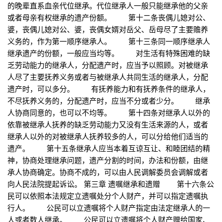
的晚辈直系血亲代位继承。代位继承人一般只能继承他的父亲
或者母亲有权继承的遗产份额。 第十二条丧偶儿媳对公、
婆，丧偶儿媳对公、婆，丧偶女婿对岳父、岳母尽了主要赡养
义务的，作为第一顺序继承人。 第十三条同一顺序继承人
继承遗产的份额，一般应当均等。 对生活有特殊困难的缺
乏劳动能力的继承人，分配遗产时，应当予以照顾。对被继承
人尽了主要抚养义务或者与被继承人共同生活的继承人，分配
遗产时，可以多分。 有抚养能力和有抚养条件的继承人，
不尽抚养义务的，分配遗产时，应当不分或者少分。 继承
人协商同意的，也可以不均等。 第十四条对继承人以外的
依靠被继承人抚养的缺乏劳动能力又没有生活来源的人，或者
继承人以外的对被继承人抚养较多的人，可以分给他们适当的
遗产。 第十五条继承人应当本着互谅互让、和睦团结的精
神，协商处理继承问题，遗产分割的时间，办法和份额，由继
承人协商确定。协商不成的，可以由人民调解委员会调解或者
向人民法院提起诉讼。 第三章 遗嘱继承和遗赠 第十六条公
民可以依照本法规定立遗嘱处分个人财产，并可以指定遗嘱执
行人。 公民可以立遗嘱将个人财产指定由法定继承人的一
人或者数人继承。 公民可以立遗嘱将个人财产赠给国家、