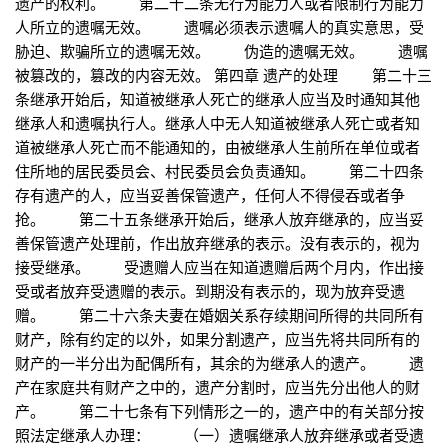
遗产的权利。 第二十二条无行为能力人或者限制行为能力
人所立的遗嘱无效。 遗嘱必须表示遗嘱人的真实意思，受
胁迫、欺骗所立的遗嘱无效。 伪造的遗嘱无效。 遗嘱
被篡改的，篡改的内容无效。 第四章 遗产的处理 第二十三
条继承开始后，知道被继承人死亡的继承人应当及时通知其他
继承人和遗嘱执行人。继承人中无人知道被继承人死亡或者知
道被继承人死亡而不能通知的，由被继承人生前所在单位或者
住所地的居民委员会、村民委员会负责通知。 第二十四条
存有遗产的人，应当妥善保管遗产，任何人不得侵吞或者争
抢。 第二十五条继承开始后，继承人放弃继承的，应当妥
善保管遗产处理前，作出放弃继承的表示。没有表示的，视为
接受继承。 受遗赠人应当在知道遗赠后两个月内，作出接
受或者放弃受遗赠的表示。到期没有表示的，现为放弃受遗
赠。 第二十六条夫妻在婚姻关系存续期间所得的共同所有
财产，除有约定的以外，如果分割遗产，应当先将共同所有的
财产的一半分出为配偶所有，其余的为继承人的遗产。 遗
产在家庭共有财产之中的，遗产分割时，应当先分出他人的财
产。 第二十七条有下列情形之一的，遗产中的有关部分按
照法定继承人办理： （一）遗嘱继承人放弃继承或者受遗