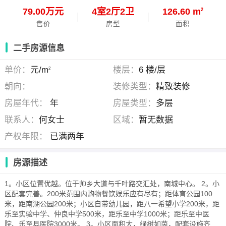
79.00万元
4
室
2
厅
2
卫
126.60 m
2
售价
房型
面积
二手房源信息
单价：
元/m
楼层：
6 楼/层
2
朝向：
装修类型：
精致装修
房屋年代：
年
房屋类型：
多层
联系人：
何女士
区域：
暂无数据
产权年限：
已满两年
房源描述
1。小区位置优越。位于帅乡大道与千叶路交汇处，南城中心。 2。小
区配套完善。200米范围内购物餐饮娱乐应有尽有；距体育公园100
米，距南湖公园200米；小区自带幼儿园，距八一希望小学200米，距
乐至实验中学、仲良中学500米，距乐至中学1000米；距乐至中医
院、乐至县医院3000米。 3。小区面积大，绿树如茵，配套设施齐