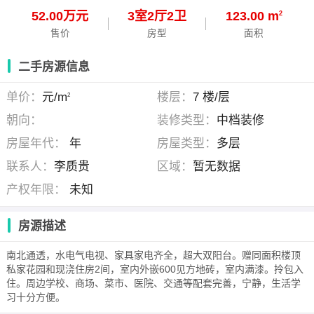
52.00万元
3
室
2
厅
2
卫
123.00 m
2
售价
房型
面积
二手房源信息
单价：
元/m
楼层：
7 楼/层
2
朝向：
装修类型：
中档装修
房屋年代：
年
房屋类型：
多层
联系人：
李质贵
区域：
暂无数据
产权年限：
未知
房源描述
南北通透，水电气电视、家具家电齐全，超大双阳台。赠同面积楼顶
私家花园和现浇住房2间，室内外嵌600见方地砖，室内满漆。拎包入
住。周边学校、商场、菜市、医院、交通等配套完善，宁静，生活学
习十分方便。